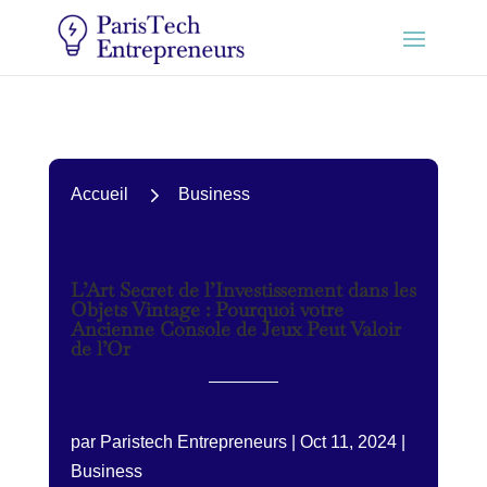
5
Accueil
Business
L’Art Secret de l’Investissement dans les
Objets Vintage : Pourquoi votre
Ancienne Console de Jeux Peut Valoir
de l’Or
par
Paristech Entrepreneurs
|
Oct 11, 2024
|
Business