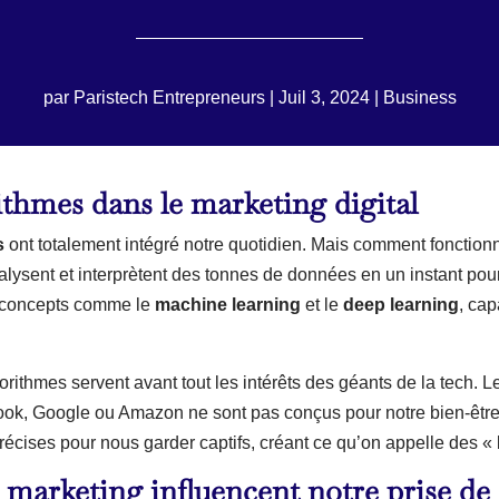
par
Paristech Entrepreneurs
|
Juil 3, 2024
|
Business
thmes dans le marketing digital
s
ont totalement intégré notre quotidien. Mais comment fonctionn
analysent et interprètent des tonnes de données en un instant po
es concepts comme le
machine learning
et le
deep learning
, ca
rithmes servent avant tout les intérêts des géants de la tech
k, Google ou Amazon ne sont pas conçus pour notre bien-être, m
ises pour nous garder captifs, créant ce qu’on appelle des « bu
 marketing influencent notre prise de