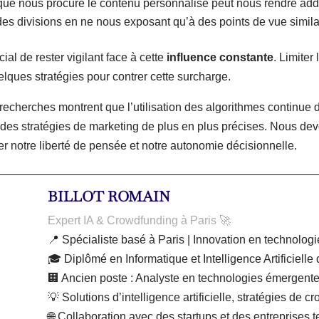
 que nous procure le contenu personnalisé peut nous rendre addi
t des divisions en ne nous exposant qu’à des points de vue simila
cial de rester vigilant face à cette
influence constante
. Limiter
elques stratégies pour contrer cette surcharge.
des recherches montrent que l’utilisation des algorithmes contin
es stratégies de marketing de plus en plus précises. Nous devon
ver notre liberté de pensée et notre autonomie décisionnelle.
BILLOT ROMAIN
Expert IA & Crowdfunding à Paris 🚀
📍 Spécialiste basé à Paris | Innovation en technologi
🎓 Diplômé en Informatique et Intelligence Artificiell
🏢 Ancien poste : Analyste en technologies émergent
💡 Solutions d’intelligence artificielle, stratégies de
🌐 Collaboration avec des startups et des entreprises 